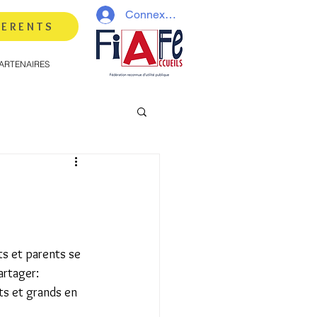
Connexion
HERENTS
ARTENAIRES
ts et parents se 
artager: 
its et grands en 