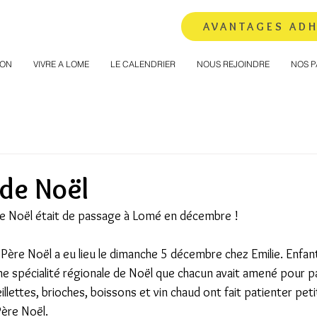
AVANTAGES AD
ION
VIVRE A LOME
LE CALENDRIER
NOUS REJOINDRE
NOS P
 de Noël
re Noël était de passage à Lomé en décembre ! 
 Père Noël a eu lieu le dimanche 5 décembre chez Emilie. Enfan
ne spécialité régionale de Noël que chacun avait amené pour p
eillettes, brioches, boissons et vin chaud ont fait patienter pet
ère Noël.  