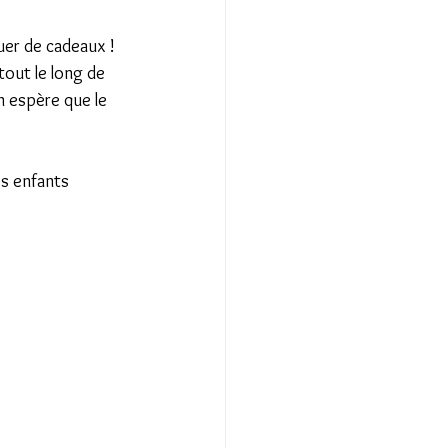
uer de cadeaux ! 
tout le long de 
n espère que le 
es enfants 