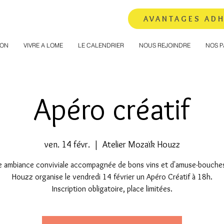
AVANTAGES AD
ION
VIVRE A LOME
LE CALENDRIER
NOUS REJOINDRE
NOS P
Apéro créatif
ven. 14 févr.
  |  
Atelier Mozaïk Houzz
e ambiance conviviale accompagnée de bons vins et d'amuse-bouche
Houzz organise le vendredi 14 février un Apéro Créatif à 18h.
Inscription obligatoire, place limitées.