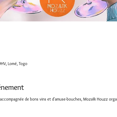
0
9HV, Lomé, Togo
vénement
 accompagnée de bons vins et d'amuse-bouches, Mozaïk Houzz organis