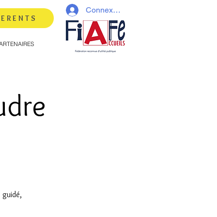
Connexion
HERENTS
ARTENAIRES
udre
 guidé,