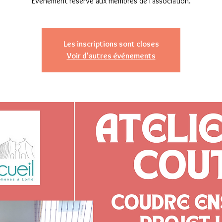
Évènement réservé aux membres de l'association.
Les inscriptions sont closes
Voir d'autres événements