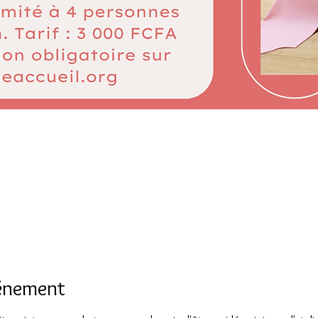
0
vénement