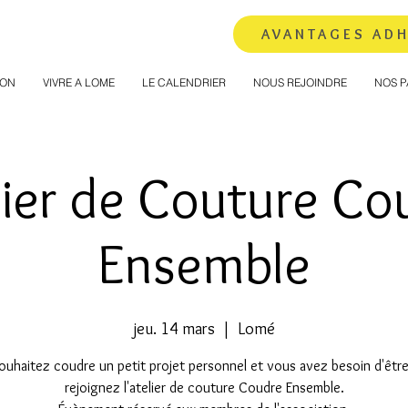
AVANTAGES AD
ION
VIVRE A LOME
LE CALENDRIER
NOUS REJOINDRE
NOS P
lier de Couture Co
Ensemble
jeu. 14 mars
  |  
Lomé
ouhaitez coudre un petit projet personnel et vous avez besoin d'être
rejoignez l'atelier de couture Coudre Ensemble.