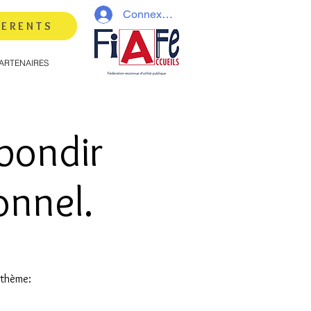
Connexion
HERENTS
ARTENAIRES
bondir
onnel.
 thème: