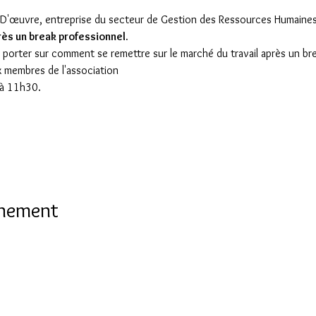
 D'œuvre, entreprise du secteur de Gestion des Ressources Humaines) 
ès un break professionnel.
 va porter sur comment se remettre sur le marché du travail après un b
 membres de l'association
 à 11h30.
énement
Notre mission, accueillir les nouveaux arrivants à Lomé et favo