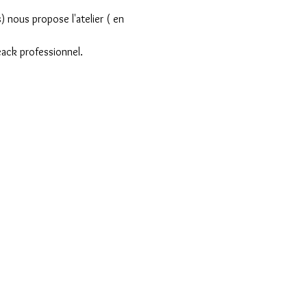
nous propose l'atelier ( en 
reack professionnel.
riser les échanges et les