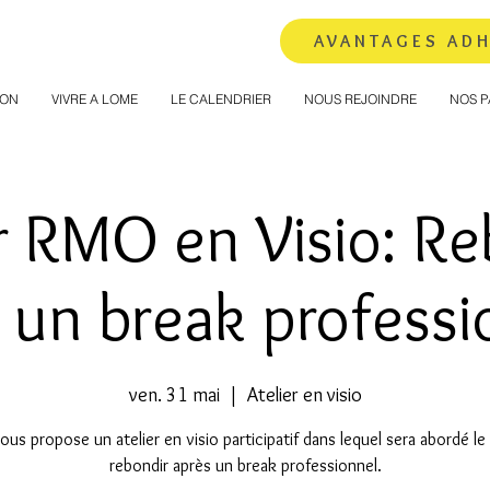
AVANTAGES AD
ION
VIVRE A LOME
LE CALENDRIER
NOUS REJOINDRE
NOS P
er RMO en Visio: Re
 un break professi
ven. 31 mai
  |  
Atelier en visio
us propose un atelier en visio participatif dans lequel sera abordé le
rebondir après un break professionnel.