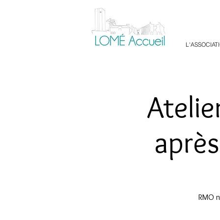
L'ASSOCIAT
Ateli
après
RMO no