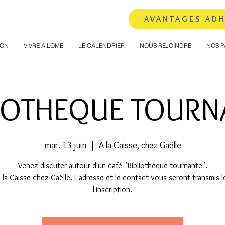
AVANTAGES AD
ION
VIVRE A LOME
LE CALENDRIER
NOUS REJOINDRE
NOS P
LIOTHEQUE TOURN
mar. 13 juin
  |  
A la Caisse, chez Gaëlle
Venez discuter autour d'un café "Bibliothèque tournante".
 la Caisse chez Gaëlle. L'adresse et le contact vous seront transmis l
l'inscription.