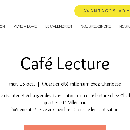
AVANTAGES AD
ION
VIVRE A LOME
LE CALENDRIER
NOUS REJOINDRE
NOS P
Café Lecture
mar. 15 oct.
  |  
Quartier cité millénium chez Charlotte
z discuter et échanger des livres autour d'un café lecture chez Charl
quartier cité Millénium.
Évènement réservé aux membres à jour de leur cotisation.