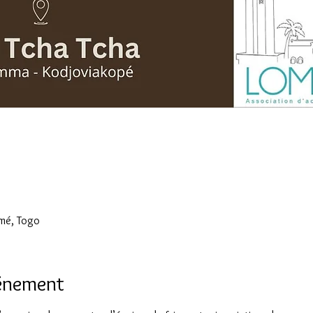
omé, Togo
vénement