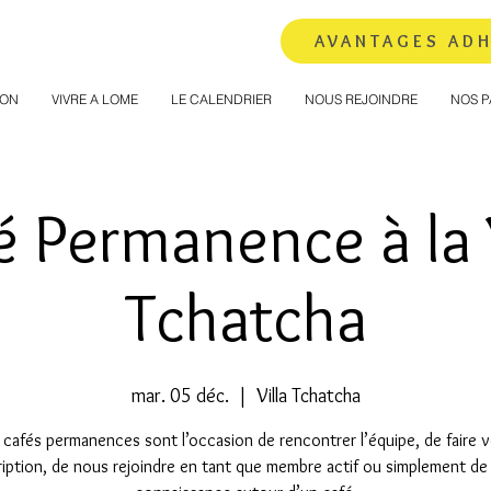
AVANTAGES AD
ION
VIVRE A LOME
LE CALENDRIER
NOUS REJOINDRE
NOS P
é Permanence à la V
Tchatcha
mar. 05 déc.
  |  
Villa Tchatcha
cafés permanences sont l’occasion de rencontrer l’équipe, de faire 
ription, de nous rejoindre en tant que membre actif ou simplement de 