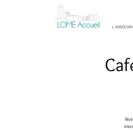
L'ASSOCIAT
Caf
Nos 
insc