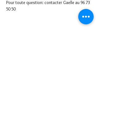
Pour toute question: contacter Gaelle au 96 73 
50 50
Partager cet événement
Notre mission, accueillir les nouveaux
arrivants à Lomé et favoriser les échanges et
les rencontres à la découverte du Togo grâce