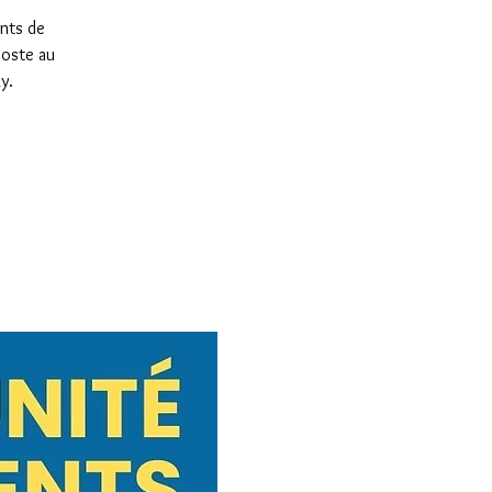
ents de
poste au
y.