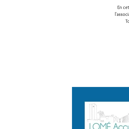
En cet
l'assoc
T