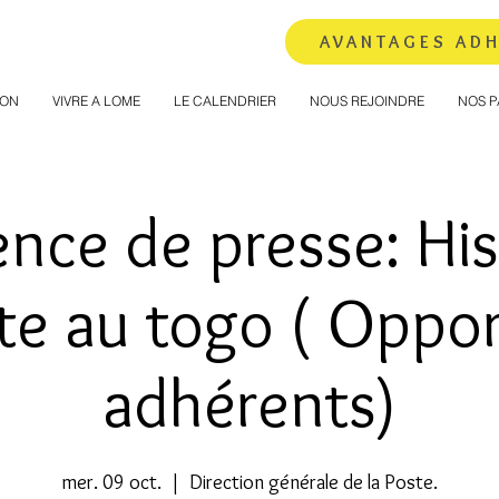
AVANTAGES AD
ION
VIVRE A LOME
LE CALENDRIER
NOUS REJOINDRE
NOS P
nce de presse: His
te au togo ( Oppo
adhérents)
mer. 09 oct.
  |  
Direction générale de la Poste.