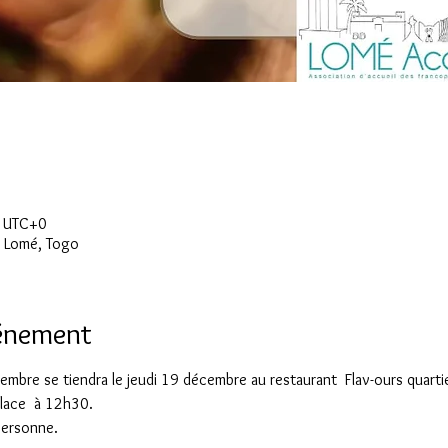
0 UTC+0
, Lomé, Togo
vénement
vembre se tiendra le jeudi 19 décembre au restaurant  Flav-ours quarti
lace  à 12h30.
personne. 