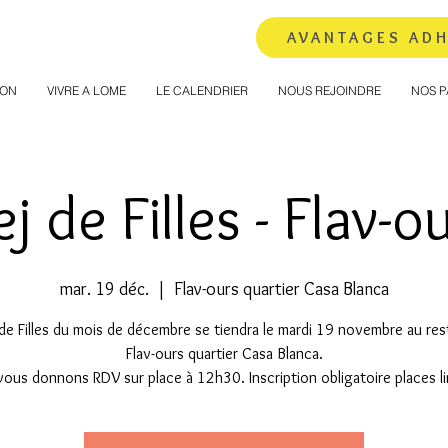
AVANTAGES AD
ION
VIVRE A LOME
LE CALENDRIER
NOUS REJOINDRE
NOS P
j de Filles - Flav-o
mar. 19 déc.
  |  
Flav-ours quartier Casa Blanca
 de Filles du mois de décembre se tiendra le mardi 19 novembre au res
Flav-ours quartier Casa Blanca.
ous donnons RDV sur place à 12h30. Inscription obligatoire places l