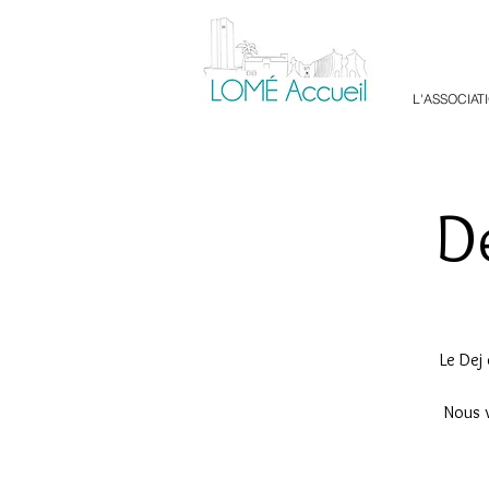
L'ASSOCIAT
De
Le Dej
Nous v