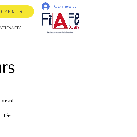
Connexion
HERENTS
ARTENAIRES
urs
taurant
imitées