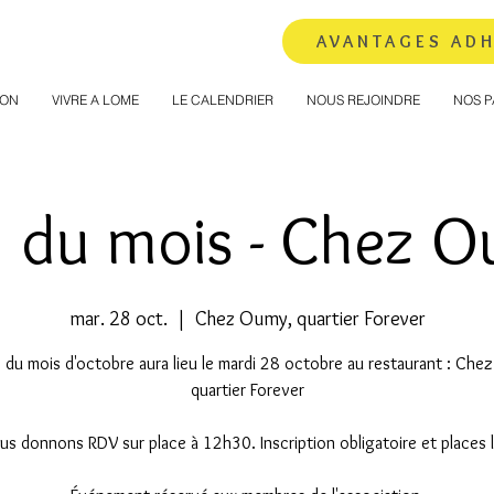
AVANTAGES AD
ION
VIVRE A LOME
LE CALENDRIER
NOUS REJOINDRE
NOS P
' du mois - Chez 
mar. 28 oct.
  |  
Chez Oumy, quartier Forever
' du mois d'octobre aura lieu le mardi 28 octobre au restaurant : Ch
quartier Forever
s donnons RDV sur place à 12h30. Inscription obligatoire et places l