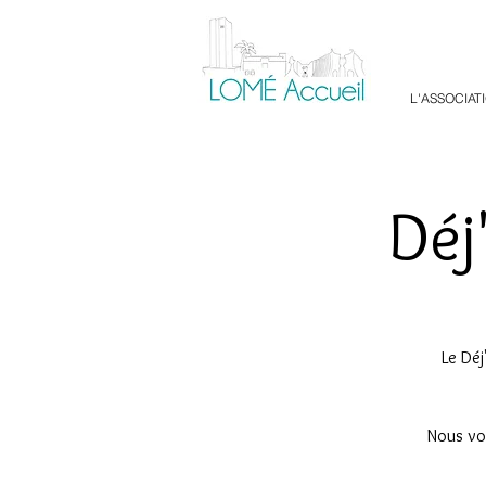
L'ASSOCIAT
Déj
Le Déj
Nous vou