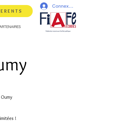
Connexion
HERENTS
ARTENAIRES
Oumy
ez Oumy
imitées !