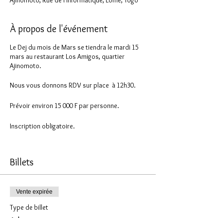
Ajinomoto, Rue de l'informatique, Lomé, Togo
À propos de l'événement
Le Dej du mois de Mars se tiendra le mardi 15
mars au restaurant Los Amigos, quartier
Ajinomoto.
Nous vous donnons RDV sur place à 12h30.
Prévoir environ 15 000 F par personne.
Inscription obligatoire.
Contact et infos : Gaëlle 96 73 50 50
Billets
Si vous n'êtes pas encore membre de
l'association, il est possible d'adhérer sur place
!
Vente expirée
Type de billet