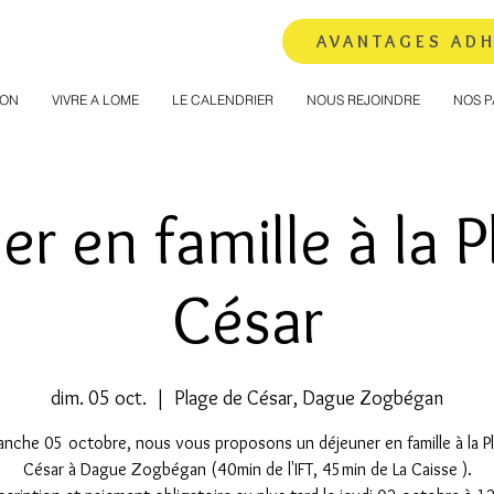
AVANTAGES AD
ION
VIVRE A LOME
LE CALENDRIER
NOUS REJOINDRE
NOS P
r en famille à la 
César
dim. 05 oct.
  |  
Plage de César, Dague Zogbégan
anche 05 octobre, nous vous proposons un déjeuner en famille à la P
César à Dague Zogbégan (40min de l'IFT, 45min de La Caisse ).