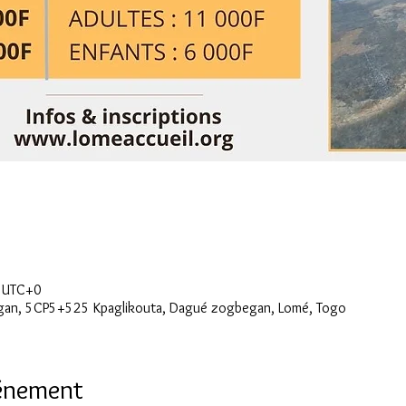
0 UTC+0
gan, 5CP5+525 Kpaglikouta, Dagué zogbegan, Lomé, Togo
vénement