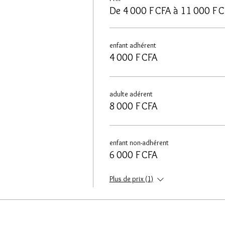
De 4 000 F CFA à 11 000 F 
enfant adhérent
4 000 F CFA
adulte adérent
8 000 F CFA
enfant non-adhérent
6 000 F CFA
Plus de prix (1)