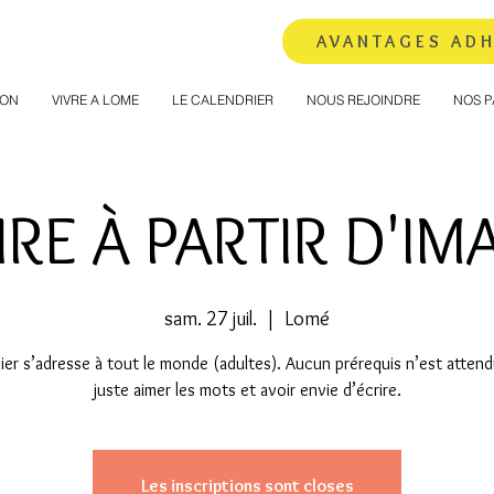
AVANTAGES AD
ION
VIVRE A LOME
LE CALENDRIER
NOUS REJOINDRE
NOS P
IRE À PARTIR D'IM
sam. 27 juil.
  |  
Lomé
ier s’adresse à tout le monde (adultes). Aucun prérequis n’est attendu
juste aimer les mots et avoir envie d’écrire.
Les inscriptions sont closes