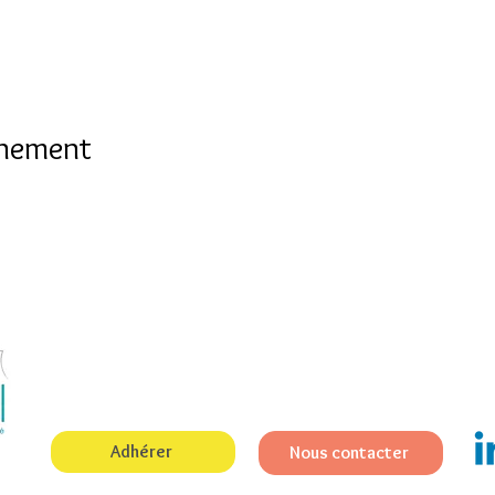
énement
Notre mission, accueillir les nouveaux arrivants à Lomé et favo
rencontres à la découverte du Togo grâce aux multiples acti
membres.
Adhérer
Nous contacter