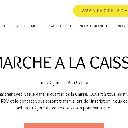
AVANTAGES AD
ION
VIVRE A LOME
LE CALENDRIER
NOUS REJOINDRE
NOS P
ARCHE A LA CAIS
lun. 20 juin
  |  
A la Caisse
rcher avec Gaëlle dans le quartier de la Caisse. Ouvert à tous les ni
 RDV et le contact vous seront transmis lors de l'inscription. Vous d
adhérent à jour de votre cotisation pour participer.