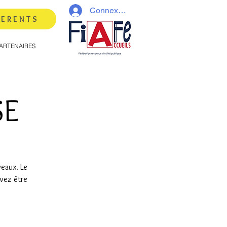
Connexion
HERENTS
ARTENAIRES
SE
veaux. Le
evez être