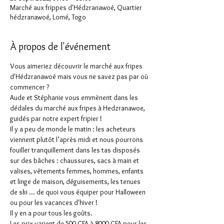
Marché aux frippes d'Hédzranawoé, Quartier
hédzranawoé, Lomé, Togo
À propos de l'événement
Vous aimeriez découvrir le marché aux fripes 
d'Hédzranawoé mais vous ne savez pas par où 
commencer ?
Aude et Stéphanie vous emmènent dans les 
dédales du marché aux fripes à Hedzranawoe, 
guidés par notre expert fripier !
Il y a peu de monde le matin : les acheteurs 
viennent plutôt l’après midi et nous pourrons 
fouiller tranquillement dans les tas disposés 
sur des bâches : chaussures, sacs à main et 
valises, vêtements femmes, hommes, enfants 
et linge de maison, déguisements, les tenues 
de ski ... de quoi vous équiper pour Halloween 
ou pour les vacances d'hiver !
Il y en a pour tous les goûts.
Les prix varient de 500 CFA à 8000 CFA pour les 