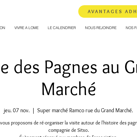
AVANTAGES AD
ION
VIVRE A LOME
LE CALENDRIER
NOUS REJOINDRE
NOS P
te des Pagnes au 
Marché
jeu. 07 nov.
  |  
Super marché Ramco rue du Grand Marché.
vous proposons de ré-organiser la visite autour de l'histoire des pag
compagnie de Sitso.