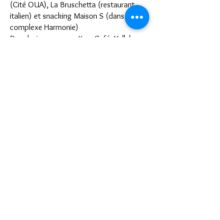
(Cité OUA), La Bruschetta (restaurant
italien) et snacking Maison S (dans le
complexe Harmonie)
Pour boire un verre : Kyry Café, Yallah
Café
Musique Live : Picasso tous les vendredis
Atmosphere cigare et cocktail lounge
Aire de jeux du complexe Harmonie Signature