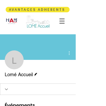
AVANTAGES ADHERENTS
Plus d'actions
Lomé Accueil
Écrivain
Lomé Accueil
Événements